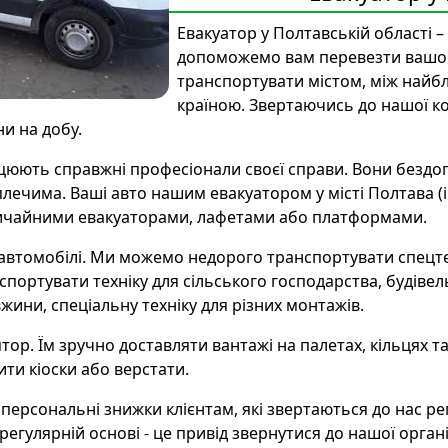
Евакуатор у Полтавській області –
допоможемо вам перевезти вашого
транспортувати містом, між най
країною. Звертаючись до нашої ко
и на добу.
ацюють справжні професіонали своєї справи. Вони бездог
плечима. Ваші авто нашим евакуатором у місті Полтава (
звичайними евакуаторами, лафетами або платформами.
 автомобілі. Ми можемо недорого транспортувати спецте
ортувати техніку для сільського господарства, будівельн
жини, спеціальну техніку для різних монтажів.
ятор. Їм зручно доставляти вантажі на палетах, кільцях 
ити кіоски або верстати.
персональні знижки клієнтам, які звертаються до нас р
 регулярній основі - це привід звернутися до нашої орга