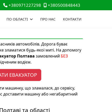
+380971227298
+380500848443
ПО ОБЛАСТІ
ПРО НАС
КОНТАКТИ
асників автомобілів. Дорога буває
 зламатися будь-якої миті. На допомогу
акуатор Полтава
замовлений
БЕЗ
ідченим водієм.
ТИ ЕВАКУАТОР
и машинку, що зламалася, до сервісу,
юс доставити машину або негабаритний
Полтаві та області