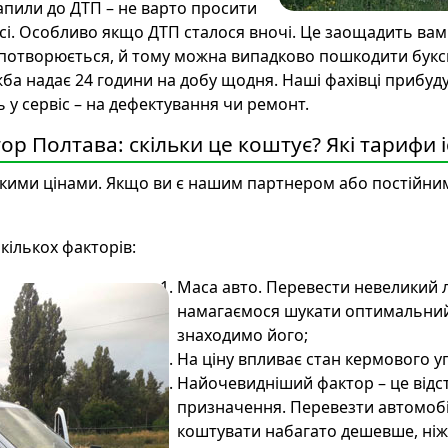
апили до ДТП – не варто просити
осі. Особливо якщо ДТП сталося вночі. Це заощадить вам
 спотворюється, й тому можна випадково пошкодити бук
ба надає 24 години на добу щодня. Наші фахівці прибуду
ь у сервіс – на дефектування чи ремонт.
ор Полтава: скільки це коштує? Які тарифи 
ькими цінами. Якщо ви є нашим партнером або постійни
кількох факторів:
Маса авто. Перевести невеликий л
намагаємося шукати оптимальний п
знаходимо його;
На ціну впливає стан кермового у
Найочевидніший фактор – це відст
призначення. Перевезти автомобіл
коштувати набагато дешевше, ніж 