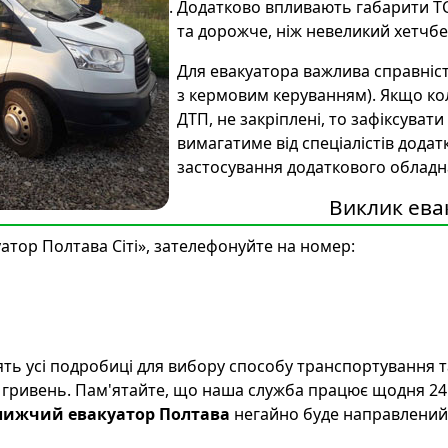
Додатково впливають габарити ТС
та дорожче, ніж невеликий хетчбе
Для евакуатора важлива справніст
з кермовим керуванням). Якщо кол
ДТП, не закріплені, то зафіксуват
вимагатиме від спеціалістів додат
застосування додаткового обладн
Виклик ева
атор Полтава Сіті», зателефонуйте на номер:
ть усі подробиці для вибору способу транспортування та
22 гривень. Пам'ятайте, що наша служба працює щодня 24 
ижчий евакуатор Полтава
негайно буде направлений 