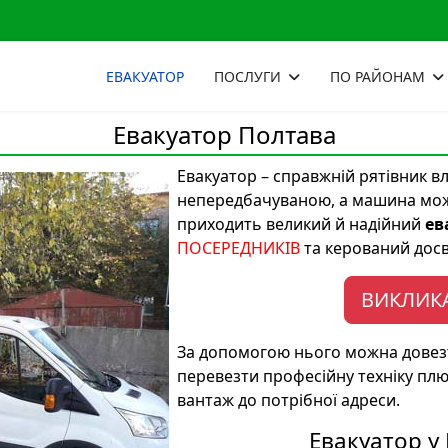
ЕВАКУАТОР
ПОСЛУГИ
ПО РАЙОНАМ
Евакуатор Полтава
Евакуатор – справжній рятівник вл
непередбачуваною, а машина може
приходить великий й надійний
ев
ПОСЕРЕДНИКІВ
та керований досв
ВИКЛИКА
За допомогою нього можна довезт
перевезти професійну техніку пл
вантаж до потрібної адреси.
Евакуатор у 