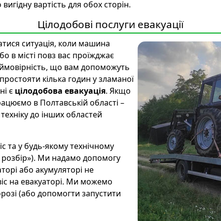
вигідну вартість для обох сторін.
Цілодобові послуги евакуації
атися ситуація, коли машина
бо в місті повз вас проїжджає
а ймовірність, що вам допоможуть
к простояти кілька годин у зламаної
ні є
цілодобова евакуація
. Якщо
ацюємо в Полтавській області –
техніку до інших областей
с та у будь-якому технічному
на розбір»). Ми надамо допомогу
торі або акумуляторі не
віс на евакуаторі. Ми можемо
розі (або допомогти запустити