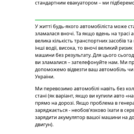
стандартним евакуатором – ми підберемо 
У житті будь-якого автомобіліста може ст
зламалася вночі. Та якщо вдень на трасі а
велика кількість транспортних засобів т
інші водії, висока, то вночі великий ризи
машини без результату. Для цього сьогод
ви зламалися – зателефонуйте нам. Ми пр
допоможемо відвезти ваш автомобіль чи 
України.
Ми перевозимо автомобілі навіть без колі
стані (як варіант, якщо ви купили авто «
прямо на дорозі. Якщо проблема в генера
заряджається - необов'язково їхати в сер
зарядити акумулятор вашої машини на до
двигун).