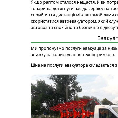
Якщо раптом сталося нещастя, й ви потр
товариша дотягнути вас до сервісу на тр
сприйняття дистанції між автомобілями
скористатися автоевакуатором, який служ
автовоз та спокійно та безпечно відвезут
Евакуат
Ми пропонуємо послуги евакуації за низ
знижку на користування техпідтримкою.
Ціна на послуги евакуатора складається з 