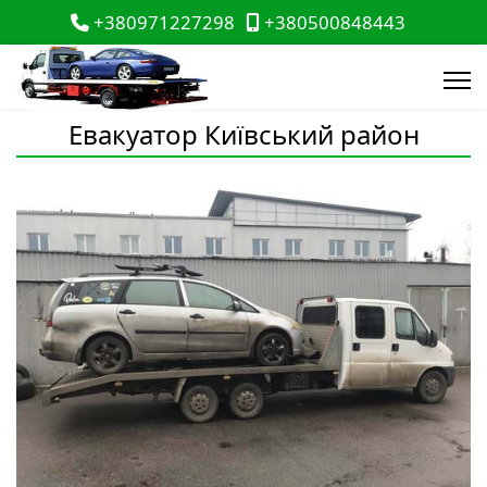
+380971227298
+380500848443
Евакуатор Київський район