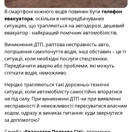
В смартфоні кожного водія повинен бути
телефон
евакуатора
, оскільки в непередбачуваних
ситуаціях, що трапляються на автодорозі, дешевий
евакуатор - найкращий помічник автомобілістів.
Виникнення ДТП, раптова несправність авто,
погіршення самопочуття водія, інші обставин – це ті
ситуації, коли необхідні послуги спецтехніки.
Передбачити аварію або проблеми, які можуть
спіткати водія, неможливо.
Нерідко трапляються такі дорожньо-технічні
ситуації, коли автомобілісту самостійно впоратися
не під силу. При виникненні ДТП чи при виявленні
несправності й неможливості пересуватися власним
ходом, одразу ж виникає питання: куди звернутися
за допомогою?
Служба «
Евакуатор Полтава Сіті
» допоможе