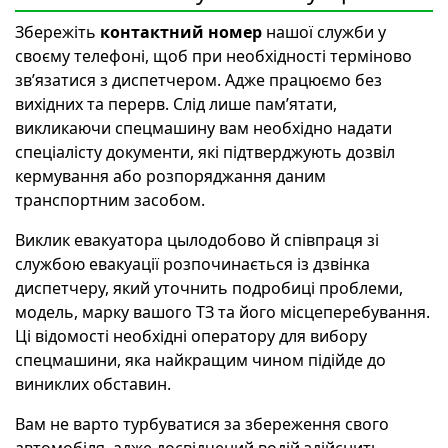
Збережіть
контактний номер
нашої служби у
своєму телефоні, щоб при необхідності терміново
зв’язатися з диспетчером. Адже працюємо без
вихідних та перерв. Слід лише пам’ятати,
викликаючи спецмашину вам необхідно надати
спеціалісту документи, які підтверджують дозвіл
кермування або розпоряджання даним
транспортним засобом.
Виклик евакуатора цылодобово й співпраця зі
службою евакуації розпочинається із дзвінка
диспетчеру, який уточнить подробиці проблеми,
модель, марку вашого ТЗ та його місцеперебування.
Ці відомості необхідні оператору для вибору
спецмашини, яка найкращим чином підійде до
виниклих обставин.
Вам не варто турбуватися за збереження свого
автомобіля, адже досвідчений водій здійснить