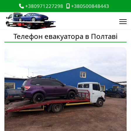
+380971227298
+380500848443
Телефон евакуатора в Полтаві